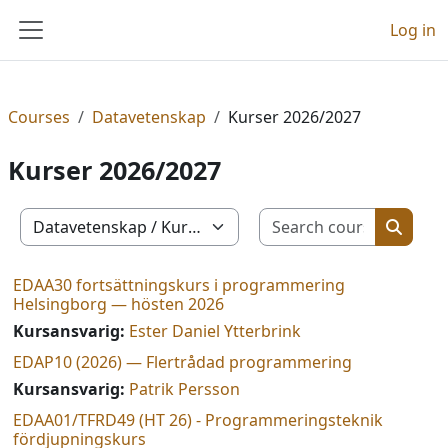
Skip to main content
Log in
Side panel
Courses
Datavetenskap
Kurser 2026/2027
Kurser 2026/2027
Search c
Course categories
Search
EDAA30 fortsättningskurs i programmering
Helsingborg — hösten 2026
Kursansvarig:
Ester Daniel Ytterbrink
EDAP10 (2026) — Flertrådad programmering
Kursansvarig:
Patrik Persson
EDAA01/TFRD49 (HT 26) - Programmeringsteknik
fördjupningskurs