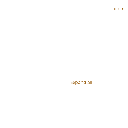
Log in
ses
urses
Expand all