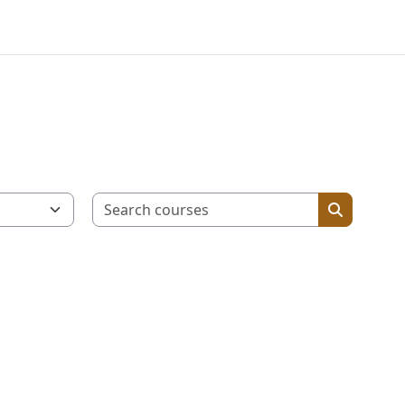
Search cour
Search co